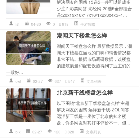
解决网友的困惑 15选5一共可以组成多
少注?-彩票问答-彩经网 20选5全部组合
是:20x19x18x17x16/1x2x3x4x5=1...
lst
04-30
0
918
手游攻略
潮闻天下楼盘怎么样
潮闻天下楼盘怎么样 最新数据显示，潮
闻天下楼盘在当地的口碑和销售情况都
非常不错。根据市场调研数据，该楼盘
的建筑质量和配套设施得到了业主们的
一致好...
cwt
02-27
637
547
文章列表
北京新干线楼盘怎么样
以下围绕“北京新干线楼盘怎么样”主题
解决网友的困惑 远洋新干线-ZOL问答
远洋新干线是一座位于北京的知名楼
盘，许多网友对其好坏评价不一。但...
bjx
02-27
120
828
文章列表