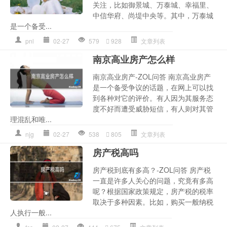
关注，比如御景城、万泰城、幸福里、
中信华府、尚堤中央等。其中，万泰城
是一个备受...
pnl
02-27
579
928
文章列表
南京高业房产怎么样
南京高业房产-ZOL问答 南京高业房产
是一个备受争议的话题，在网上可以找
到各种对它的评价。有人因为其服务态
度不好而遭受威胁短信，有人则对其管
理混乱和唯...
njg
02-27
538
805
文章列表
房产税高吗
房产税到底有多高？-ZOL问答 房产税
一直是许多人关心的问题，究竟有多高
呢？根据国家政策规定，房产税的税率
取决于多种因素。比如，购买一般纳税
人执行一般...