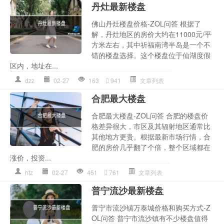
丹灶最新楼盘
佛山丹灶楼盘价格-ZOL问答 根据了
解，丹灶地区的房价大约在11000元/平
方米左右，其中祈福南湾半岛是一个不
错的楼盘选择。这个楼盘位于仙湖度假
区内，地址在...
dzz
02-27
163
941
文章列表
合肥最大楼盘
合肥最大楼盘-ZOL问答 合肥的楼盘价
格差异很大，市区及其辐射地区通常比
其他地方更贵。根据最新市场行情，合
肥的房价几乎翻了个倍，整个区域都在
涨价，投资...
hfz
02-27
451
761
文章列表
普宁流沙最新楼盘
普宁市流沙镇万泰城价格和购买方式-Z
OL问答 普宁市流沙镇有不少楼盘值得