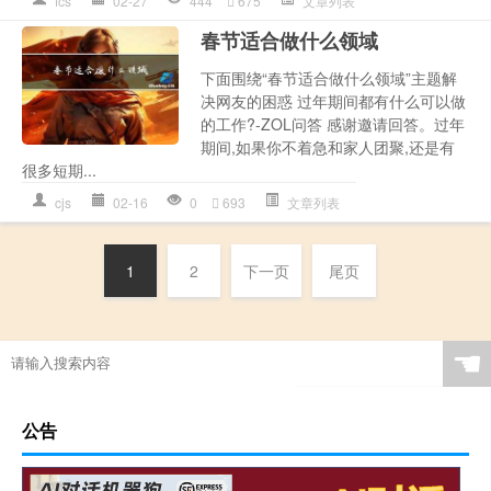
fcs
02-27
444
675
文章列表
春节适合做什么领域
下面围绕“春节适合做什么领域”主题解
决网友的困惑 过年期间都有什么可以做
的工作?-ZOL问答 感谢邀请回答。过年
期间,如果你不着急和家人团聚,还是有
很多短期...
cjs
02-16
0
693
文章列表
1
2
下一页
尾页
☚
公告