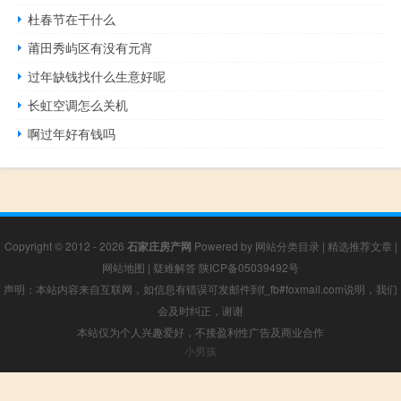
杜春节在干什么
莆田秀屿区有没有元宵
过年缺钱找什么生意好呢
长虹空调怎么关机
啊过年好有钱吗
Copyright © 2012 - 2026
石家庄房产网
Powered by
网站分类目录
|
精选推荐文章
|
网站地图
|
疑难解答
陕ICP备05039492号
声明：本站内容来自互联网，如信息有错误可发邮件到f_fb#foxmail.com说明，我们
会及时纠正，谢谢
本站仅为个人兴趣爱好，不接盈利性广告及商业合作
小男孩