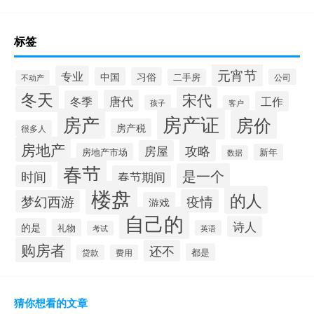
标签
元宵节
专业
中国
习俗
二手房
公司
不动产
冬天
宋代
唐代
冬季
工作
孩子
客户
房产证
房产
房价
房产税
很多人
房地产
攻略
房屋
房地产市场
新年
数据
春节
是一个
时间
春节期间
楼盘
的人
疫情
梦幻西游
游戏
自己的
诗人
的是
礼物
英语
考试
购房者
还不
都是
贷款
费用
猜你想看的文章