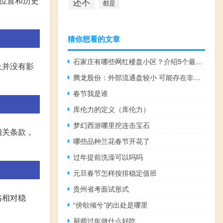
位置和历史
还不
都是
猜你想看的文章
石家庄有哪些网红楼盘小区？介绍5个最知名地产项目
上并没有影
腾龙股份：外部流通盘较小 可能存在非理性炒作风险
春节我是谁
库伦力的定义（库伦力）
梦幻西游哪里挖连击宝石
相关条款，
哪些品种兰花春节开花了
过年提前洗澡可以吗吗
元旦春节怎样按排稳定值班
贵州省考面试形式
格相对稳
“傍欹倾兮”的出处是哪里
厨师过年做什么好吃