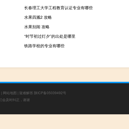
长春理工大学工程教育认证专业有哪些
水果四溅2 攻略
水果别闹 攻略
“时节初过灯夕”的出处是哪里
铁路学校的专业有哪些
章
|
网站地图
|
疑难解答
陕ICP备05039492号
，我们会及时纠正，谢谢