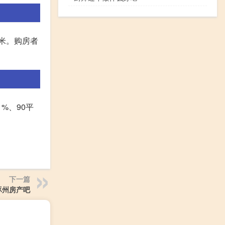
平米。购房者
%、90平
下一篇
涿州房产吧