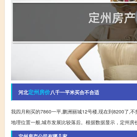
定州
房价
河北
八千一平米买合不合适
我四月刚买的7860一平,鹏洲丽城12号楼,现在到8200
地理位置一般,城市发展比较落后。根据数据显示，定州房
定州房产公司有哪几家