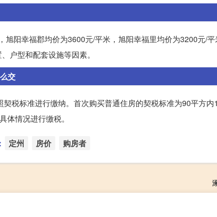
旭阳幸福郡均价为3600元/平米，旭阳幸福里均价为3200元/
置、户型和配套设施等因素。
怎么交
照契税标准进行缴纳。首次购买普通住房的契税标准为90平方内1
根据具体情况进行缴税。
：
定州
房价
购房者