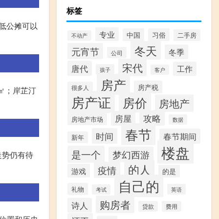
标签
低公摊可以
专业
中国
习俗
二手房
不动产
冬天
元宵节
冬季
公司
宋代
唐代
工作
孩子
客户
房产
房产税
很多人
/㎡；岸芷汀
房产证
房价
房地产
攻略
房屋
房地产市场
数据
春节
时间
春节期间
新年
楼盘
是一个
梦幻西游
走势仍有待
的人
疫情
游戏
的是
自己的
礼物
英语
考试
购房者
诗人
贷款
费用