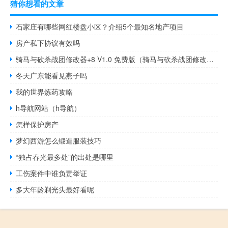
猜你想看的文章
石家庄有哪些网红楼盘小区？介绍5个最知名地产项目
房产私下协议有效吗
骑马与砍杀战团修改器+8 V1.0 免费版（骑马与砍杀战团修改器+8 V1.0 免费版功能简介）
冬天广东能看见燕子吗
我的世界炼药攻略
h导航网站（h导航）
怎样保护房产
梦幻西游怎么锻造服装技巧
“独占春光最多处”的出处是哪里
工伤案件中谁负责举证
多大年龄剃光头最好看呢