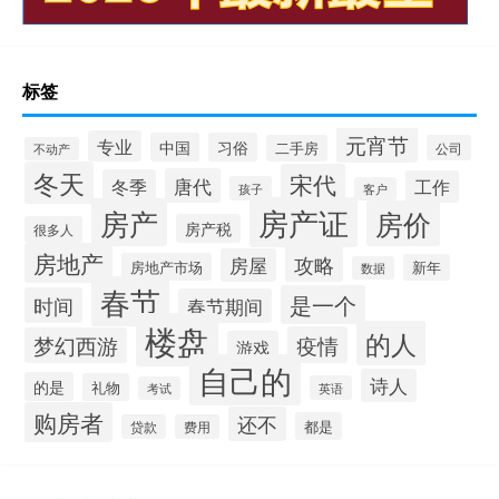
标签
元宵节
专业
中国
习俗
二手房
公司
不动产
冬天
宋代
唐代
冬季
工作
孩子
客户
房产证
房产
房价
房产税
很多人
房地产
攻略
房屋
房地产市场
新年
数据
春节
是一个
时间
春节期间
楼盘
的人
疫情
梦幻西游
游戏
自己的
诗人
的是
礼物
英语
考试
购房者
还不
都是
贷款
费用