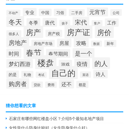
元宵节
专业
中国
习俗
二手房
公司
不动产
冬天
宋代
唐代
冬季
工作
孩子
客户
房产证
房产
房价
房产税
很多人
房地产
攻略
房屋
房地产市场
新年
数据
春节
是一个
时间
春节期间
楼盘
的人
疫情
梦幻西游
游戏
自己的
诗人
的是
礼物
英语
考试
购房者
还不
都是
贷款
费用
猜你想看的文章
石家庄有哪些网红楼盘小区？介绍5个最知名地产项目
女性学什么防身比较好（女生防身学什么好）