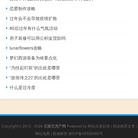
恋爱制作攻略
过年会不会导致疫情扩散
80后过年有什么气氛活动
房子装修可以用公积金贷款吗
lunarflowers攻略
梦幻西游装备为啥要点化
“为扶起灯前”的出处是哪里
“故俗传之曰”的出处是哪里
什么是过冷度
Copyright © 2012 - 2026
石家庄房产网
Powered by
网站分类目录
|
精选推荐文章
|
网站地图
|
疑难解答
陕ICP备05039492号