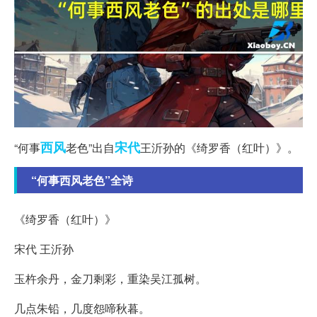
西风
宋代
“何事
老色”出自
王沂孙的《绮罗香（红叶）》。
“何事西风老色”全诗
《绮罗香（红叶）》
宋代 王沂孙
玉杵余丹，金刀剩彩，重染吴江孤树。
几点朱铅，几度怨啼秋暮。