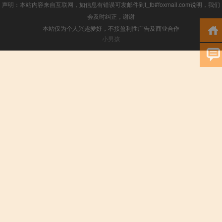
声明：本站内容来自互联网，如信息有错误可发邮件到f_fb#foxmail.com说明，我们
会及时纠正，谢谢
本站仅为个人兴趣爱好，不接盈利性广告及商业合作
小男孩