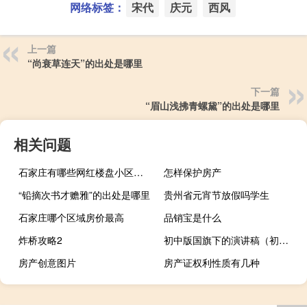
网络标签：
宋代
庆元
西风
上一篇
“尚衰草连天”的出处是哪里
下一篇
“眉山浅拂青螺黛”的出处是哪里
相关问题
石家庄有哪些网红楼盘小区？介绍5个最知名地产项目
怎样保护房产
“铅摘次书才赡雅”的出处是哪里
贵州省元宵节放假吗学生
石家庄哪个区域房价最高
品销宝是什么
炸桥攻略2
初中版国旗下的演讲稿（初中的国旗下演讲稿）
房产创意图片
房产证权利性质有几种