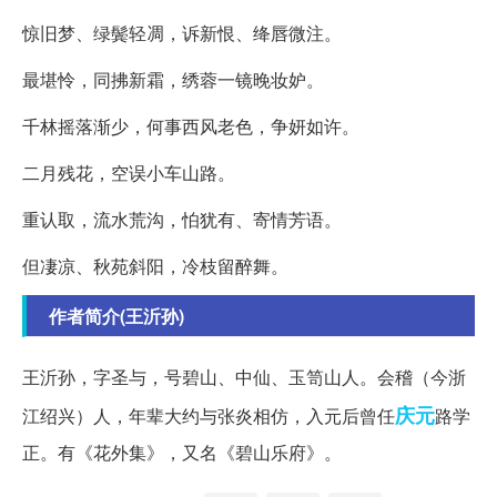
惊旧梦、绿鬓轻凋，诉新恨、绛唇微注。
最堪怜，同拂新霜，绣蓉一镜晚妆妒。
千林摇落渐少，何事西风老色，争妍如许。
二月残花，空误小车山路。
重认取，流水荒沟，怕犹有、寄情芳语。
但凄凉、秋苑斜阳，冷枝留醉舞。
作者简介(王沂孙)
王沂孙，字圣与，号碧山、中仙、玉笥山人。会稽（今浙
庆元
江绍兴）人，年辈大约与张炎相仿，入元后曾任
路学
正。有《花外集》，又名《碧山乐府》。