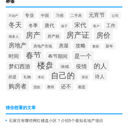
标签
元宵节
专业
中国
习俗
二手房
公司
不动产
冬天
宋代
唐代
冬季
工作
孩子
客户
房产证
房产
房价
房产税
很多人
房地产
攻略
房屋
房地产市场
新年
数据
春节
是一个
时间
春节期间
楼盘
的人
疫情
梦幻西游
游戏
自己的
诗人
的是
礼物
英语
考试
购房者
还不
都是
贷款
费用
猜你想看的文章
石家庄有哪些网红楼盘小区？介绍5个最知名地产项目