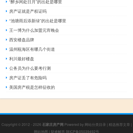
“醉乡闲处日月”的出处是哪里
房产证就是产权证吗
“池塘雨后添新绿”的出处是哪里
王一博为什么加盟元宵晚会
西安楼盘品牌
温州瓯海区有哪几个街道
利川最好楼盘
公务员为什么要考行测
房产证丢了有危险吗
美国房产税是怎样征收的
Copyright © 2012 - 2026
石家庄房产网
Powered by
网站分类目录
|
精选推荐文章
|
网站地图
|
疑难解答
陕ICP备05039492号