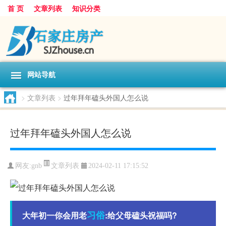
首 页
文章列表
知识分类
网站导航
>
文章列表
>
过年拜年磕头外国人怎么说
过年拜年磕头外国人怎么说
文章列表
网友:
gnb
2024-02-11 17:15:52
习俗
大年初一你会用老
:给父母磕头祝福吗?