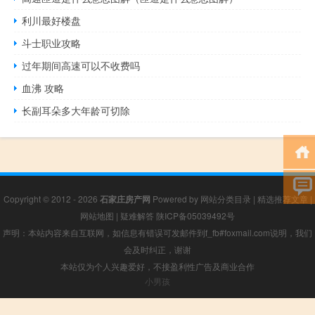
利川最好楼盘
斗士职业攻略
过年期间高速可以不收费吗
血沸 攻略
长副耳朵多大年龄可切除
Copyright © 2012 - 2026
石家庄房产网
Powered by
网站分类目录
|
精选推荐文章
|
网站地图
|
疑难解答
陕ICP备05039492号
声明：本站内容来自互联网，如信息有错误可发邮件到f_fb#foxmail.com说明，我们
会及时纠正，谢谢
本站仅为个人兴趣爱好，不接盈利性广告及商业合作
小男孩