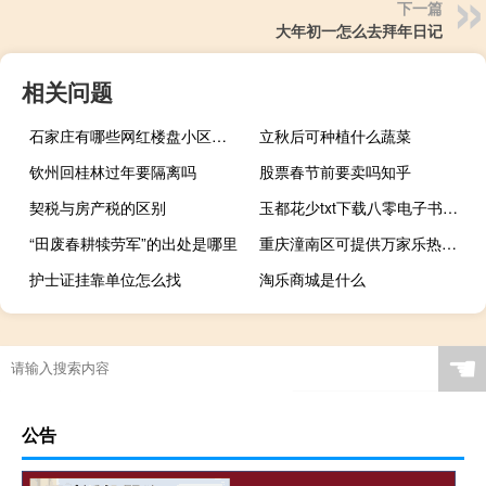
下一篇
大年初一怎么去拜年日记
相关问题
石家庄有哪些网红楼盘小区？介绍5个最知名地产项目
立秋后可种植什么蔬菜
钦州回桂林过年要隔离吗
股票春节前要卖吗知乎
契税与房产税的区别
玉都花少txt下载八零电子书（玉都花少笔趣阁）
“田废春耕犊劳军”的出处是哪里
重庆潼南区可提供万家乐热水器维修服务地址在哪
护士证挂靠单位怎么找
淘乐商城是什么
“田园归晚”的出处是哪里
☚
公告