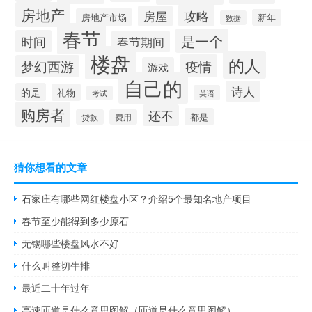
房地产
攻略
房屋
房地产市场
新年
数据
春节
是一个
时间
春节期间
楼盘
的人
疫情
梦幻西游
游戏
自己的
诗人
的是
礼物
英语
考试
购房者
还不
都是
贷款
费用
猜你想看的文章
石家庄有哪些网红楼盘小区？介绍5个最知名地产项目
春节至少能得到多少原石
无锡哪些楼盘风水不好
什么叫整切牛排
最近二十年过年
高速匝道是什么意思图解（匝道是什么意思图解）