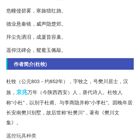
危幢侵碧雾，寒旆猎红旓。
德业悬秦镜，威声隐楚郊。
拜尘先洒泪，成厦昔容巢。
遥仰沈碑会，鸳鸯玉佩敲。
作者简介(杜牧)
杜牧（公元803－约852年），字牧之，号樊川居士，汉
京兆
族，
万年（今陕西西安）人，唐代诗人。杜牧人
称“小杜”，以别于杜甫。与李商隐并称“小李杜”。因晚年居
长安南樊川别墅，故后世称“杜樊川”，著有《樊川文
集》。
遥控玩具种类