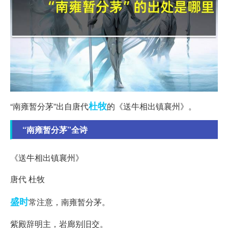
杜牧
“南雍暂分茅”出自唐代
的《送牛相出镇襄州》。
“南雍暂分茅”全诗
《送牛相出镇襄州》
唐代 杜牧
盛时
常注意，南雍暂分茅。
紫殿辞明主，岩廊别旧交。