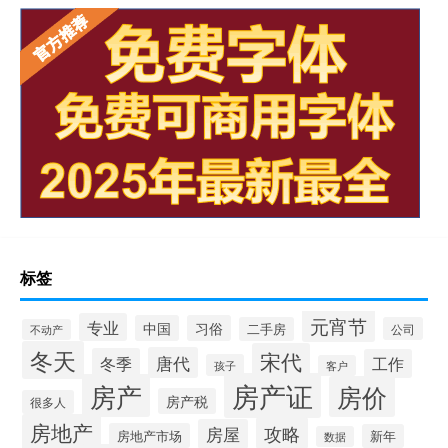
标签
元宵节
专业
中国
习俗
二手房
公司
不动产
冬天
宋代
唐代
冬季
工作
孩子
客户
房产证
房产
房价
房产税
很多人
房地产
攻略
房屋
房地产市场
新年
数据