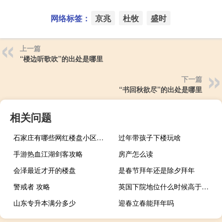
网络标签：
京兆
杜牧
盛时
上一篇
“楼边听歌吹”的出处是哪里
下一篇
“书回秋欲尽”的出处是哪里
相关问题
石家庄有哪些网红楼盘小区？介绍5个最知名地产项目
过年带孩子下楼玩啥
手游热血江湖剑客攻略
房产怎么读
会泽最近才开的楼盘
是春节拜年还是除夕拜年
警戒者 攻略
英国下院地位什么时候高于上院
山东专升本满分多少
迎春立春能拜年吗