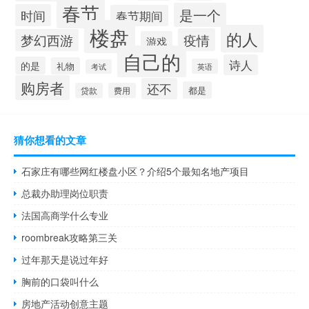
春节
是一个
时间
春节期间
楼盘
的人
疫情
梦幻西游
游戏
自己的
诗人
的是
礼物
英语
考试
购房者
还不
都是
贷款
费用
猜你想看的文章
石家庄有哪些网红楼盘小区？介绍5个最知名地产项目
总裁办助理岗位职责
法国高商学什么专业
roombreak攻略第三关
过年那天是说过年好
胸前的口袋叫什么
房地产活动创意主题