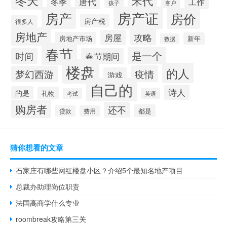
冬天
宋代
唐代
冬季
工作
孩子
客户
房产证
房产
房价
房产税
很多人
房地产
攻略
房屋
房地产市场
新年
数据
春节
是一个
时间
春节期间
楼盘
的人
疫情
梦幻西游
游戏
自己的
诗人
的是
礼物
英语
考试
购房者
还不
都是
贷款
费用
猜你想看的文章
石家庄有哪些网红楼盘小区？介绍5个最知名地产项目
总裁办助理岗位职责
法国高商学什么专业
roombreak攻略第三关