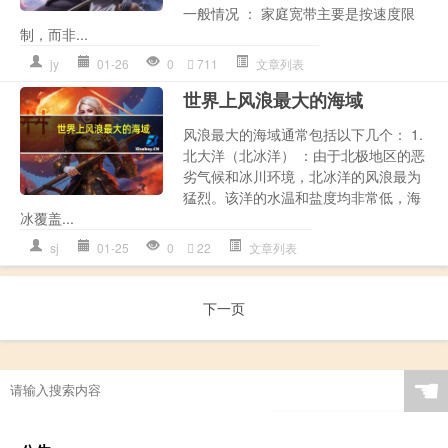
一般情况 ： 家庭宽带主要是按速度限
制，而非...
jy
01-26
0
711
文章列表
世界上风浪最大的海域
风浪最大的海域通常包括以下几个： 1.
北大洋（北冰洋） ：由于北极地区的恶
劣气候和冰川环境，北冰洋的风浪最为
猛烈。该洋的水温和盐度均非常低，海
冰覆盖...
sj
01-25
0
22
文章列表
下一页
☚