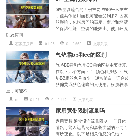
5匹空调适合的面积主要 在60平米左右
，但具体适用面积可能会受到多种因素
的影响，包括房间的高度、窗户和墙壁
的保温性能、空调的能效比、使用环境
以及房间...
石家庄房产
01-26
0
660
文章列表
气垫霜bb和cc的区别
气垫BB霜和气垫CC霜的区别主要体现
在以下几个方面： 1. 颜色和肤感 ： 气
垫BB霜的色号较少，通常偏白，适合皮
肤偏黄或肤色偏暗的人使用。粉质较厚
重，可能不...
rd
01-26
0
443
文章列表
家用宽带限制流量吗
家用宽带 通常没有流量限制 ，但具体
情况可能因运营商和套餐类型的不同而
有所变化。以下是相关信息的总结： 1.