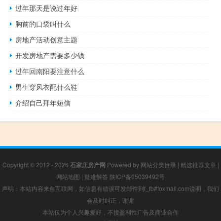
过年那天是说过年好
胸前的口袋叫什么
房地产活动创意主题
开发房地产需要多少钱
过年回南阳要注意什么
男生穿风衣配什么鞋
介绍自己拜年短信
Copyright © 2012 - 2026
石家庄房产网
Powered by
网站分类目录
|
精选推荐文章
|
网站地图
|
疑难解答
陕ICP备05039492号
声明：本站内容来自互联网，如信息有错误可发邮件到f_fb#foxmail.com说明，我们
会及时纠正，谢谢
本站仅为个人兴趣爱好，不接盈利性广告及商业合作