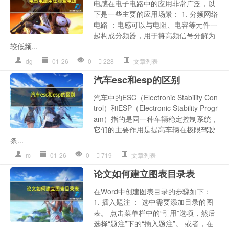
电感在电子电路中的应用非常广泛，以
下是一些主要的应用场景： 1. 分频网络
电路 ：电感可以与电阻、电容等元件一
起构成分频器，用于将高频信号分解为
较低频...
dg
01-26
0
228
文章列表
汽车esc和esp的区别
汽车中的ESC（Electronic Stability Con
trol）和ESP（Electronic Stability Progr
am）指的是同一种车辆稳定控制系统，
它们的主要作用是提高车辆在极限驾驶
条...
rc
01-26
0
719
文章列表
论文如何建立图表目录表
在Word中创建图表目录的步骤如下：
1. 插入题注 ： 选中需要添加目录的图
表。 点击菜单栏中的“引用”选项，然后
选择“题注”下的“插入题注”。 或者，在