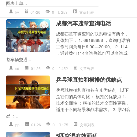
图表上单...
lw
01-26
0
253
文章列表
成都汽车违章查询电话
成都违章车辆查询的联系电话有两个，
具体如下： 1. 68188888 ，查询电话的
工作时间为每日9:00—20:00。 2. 114
，通过拨打114查询热线也可以查询成
都车辆交通...
cd
01-26
0
452
文章列表
乒乓球直拍和横排的优缺点
乒乓球横拍和直拍各有其优缺点，以下
是它们的具体对比： 横拍的优缺点 1.
技术全面性 ：横拍的技术全面性更强，
适用于不同场景和战术需求。 2. 学习容
易 ：...
pp
01-26
0
175
文章列表
5匹空调有效面积